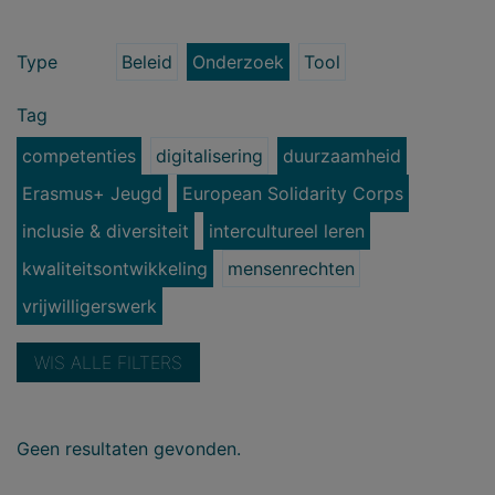
Type
Beleid
Onderzoek
Tool
Tag
competenties
digitalisering
duurzaamheid
Erasmus+ Jeugd
European Solidarity Corps
inclusie & diversiteit
intercultureel leren
kwaliteitsontwikkeling
mensenrechten
vrijwilligerswerk
WIS ALLE FILTERS
Geen resultaten gevonden.