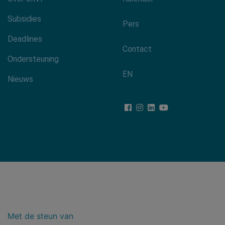
Footer-
menu
Subsidies
Pers
Deadlines
Contact
Ondersteuning
EN
Nieuws
Met de steun van