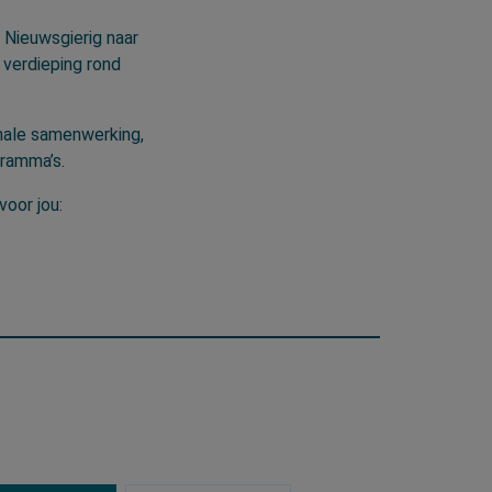
 Nieuwsgierig naar
verdieping rond
nale samenwerking,
gramma’s.
voor jou: