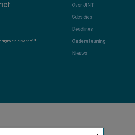
Footer-
rief
Over JINT
menu
Subsidies
Deadlines
Ondersteuning
digitale nieuwsbrief.
Nieuws