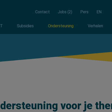
Overslaan
en
Top
Contact
Jobs (2)
Pers
EN
naar
de
navigation
igatie
NT
Subsidies
Ondersteuning
Verhalen
inhoud
gaan
dersteuning voor je th