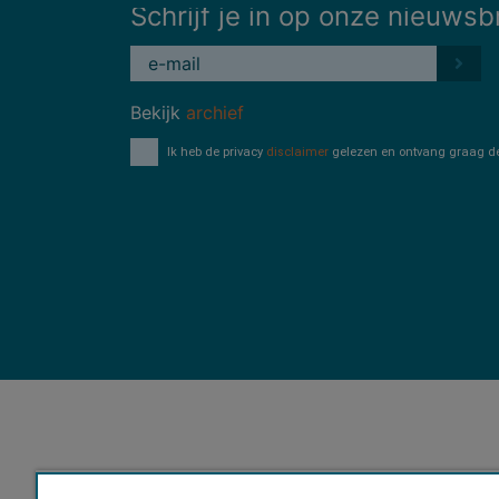
Schrijf je in op onze nieuwsb
Bekijk
archief
Ik heb de privacy
disclaimer
gelezen en ontvang graag de 