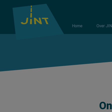
Hoofdnav
Home
Over JI
On