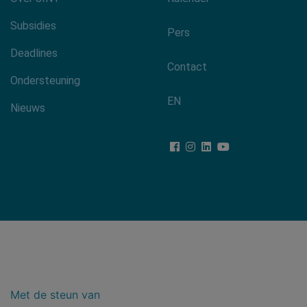
Footer-
menu
Subsidies
Pers
Deadlines
Contact
Ondersteuning
EN
Nieuws
Met de steun van