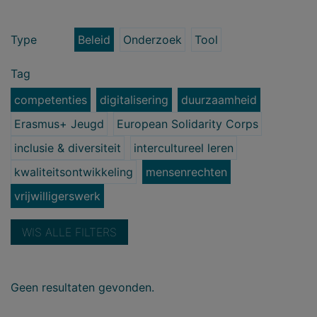
Type
Beleid
Onderzoek
Tool
Tag
competenties
digitalisering
duurzaamheid
Erasmus+ Jeugd
European Solidarity Corps
inclusie & diversiteit
intercultureel leren
kwaliteitsontwikkeling
mensenrechten
vrijwilligerswerk
WIS ALLE FILTERS
Geen resultaten gevonden.