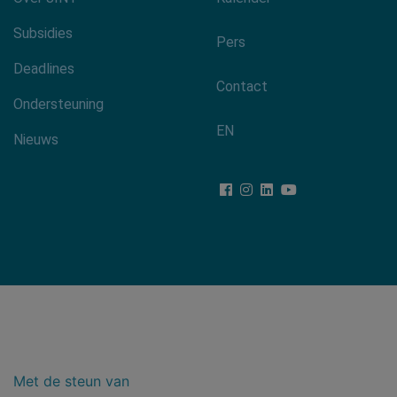
Footer-
menu
Subsidies
Pers
Deadlines
Contact
Ondersteuning
EN
Nieuws
Met de steun van