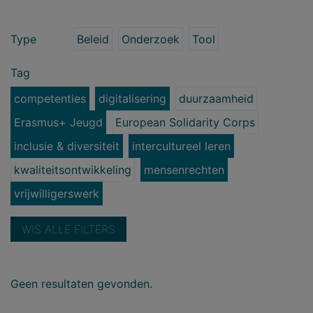
Type
Beleid
Onderzoek
Tool
Tag
competenties
digitalisering
duurzaamheid
Erasmus+ Jeugd
European Solidarity Corps
inclusie & diversiteit
intercultureel leren
kwaliteitsontwikkeling
mensenrechten
vrijwilligerswerk
WIS ALLE FILTERS
Geen resultaten gevonden.