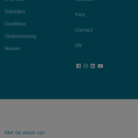
Footer-
menu
Subsidies
Pers
Deadlines
Contact
Ondersteuning
EN
Nieuws
Met de steun van