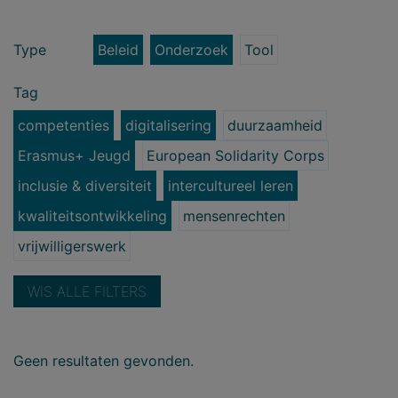
Type
Beleid
Onderzoek
Tool
Tag
competenties
digitalisering
duurzaamheid
Erasmus+ Jeugd
European Solidarity Corps
inclusie & diversiteit
intercultureel leren
kwaliteitsontwikkeling
mensenrechten
vrijwilligerswerk
WIS ALLE FILTERS
Geen resultaten gevonden.