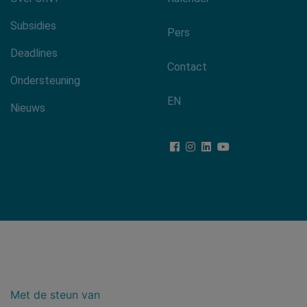
Footer-
menu
Subsidies
Pers
Deadlines
Contact
Ondersteuning
EN
Nieuws
Met de steun van