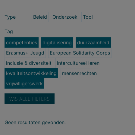
Type
Beleid
Onderzoek
Tool
Tag
competenties
digitalisering
duurzaamheid
Erasmus+ Jeugd
European Solidarity Corps
inclusie & diversiteit
intercultureel leren
kwaliteitsontwikkeling
mensenrechten
vrijwilligerswerk
WIS ALLE FILTERS
Geen resultaten gevonden.