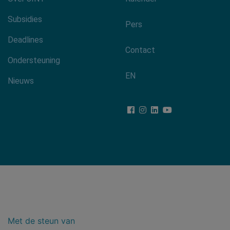
Footer-
menu
Subsidies
Pers
Deadlines
Contact
Ondersteuning
EN
Nieuws
Met de steun van