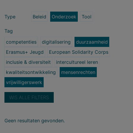
Type
Beleid
Onderzoek
Tool
Tag
competenties
digitalisering
duurzaamheid
Erasmus+ Jeugd
European Solidarity Corps
inclusie & diversiteit
intercultureel leren
kwaliteitsontwikkeling
mensenrechten
vrijwilligerswerk
WIS ALLE FILTERS
Geen resultaten gevonden.